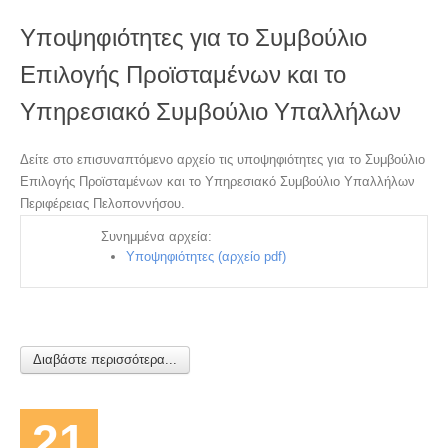
Τελευταία Νέα
Υποψηφιότητες για το Συμβούλιο
Ανακοινώσεις
Επιλογής Προϊσταμένων και το
Δελτία Τύπου
Υπηρεσιακό Συμβούλιο Υπαλλήλων
Αποφάσεις Γ. Συνελεύσεων
Δείτε στο επισυναπτόμενο αρχείο τις υποψηφιότητες για το Συμβούλιο
Επιλογής Προϊσταμένων και το Υπηρεσιακό Συμβούλιο Υπαλλήλων
Αποφάσεις Δ.Συμβουλίων
Περιφέρειας Πελοποννήσου.
Νομοθεσία
Συνημμένα αρχεία:
Υποψηφιότητες (αρχείο pdf)
Εκδηλώσεις
Βίντεο - Φωτογραφίες
Επικοινωνία
Διαβάστε περισσότερα...
21