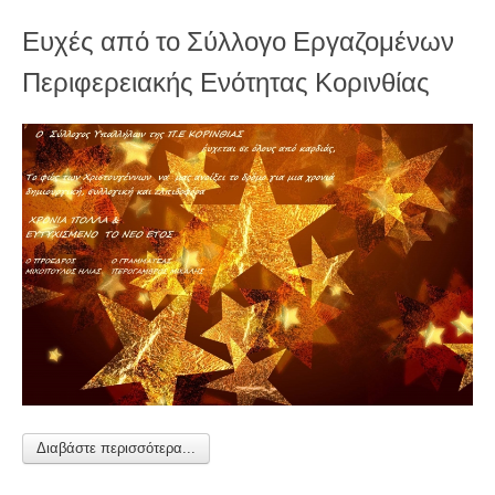
Τελευταία Νέα
Ευχές από το Σύλλογο Εργαζομένων
Ανακοινώσεις
Περιφερειακής Ενότητας Κορινθίας
Δελτία Τύπου
Αποφάσεις Γ. Συνελεύσεων
Αποφάσεις Δ.Συμβουλίων
Νομοθεσία
Εκδηλώσεις
Βίντεο - Φωτογραφίες
Επικοινωνία
Διαβάστε περισσότερα...