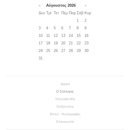
«
Αύγουστος 2026
»
Δευ
Τρί
Τετ
Πέμ
Παρ
Σάβ
Κυρ
1
2
3
4
5
6
7
8
9
10
11
12
13
14
15
16
17
18
19
20
21
22
23
24
25
26
27
28
29
30
31
Αρχική
Ο Σύλλογος
Τελευταία Νέα
Εκδηλώσεις
Βίντεο - Φωτογραφίες
Επικοινωνία